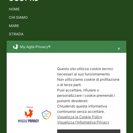
HOME
CHI SIAMO
MARE
STRADA
LOGISTICA
My Agile Privacy®
✕
DISTRIBUZIONE
VALORI
Questo sito utilizza cookie tecnici
necessari al suo funzionamento.
Non utilizziamo cookie di profilazione
CERTIFICAZIONI DI QUALITÀ
o di terze parti.
SOSTENIBILITÀ
Puoi accettare, rifiutare o
personalizzare i cookie premendo i
SEGNALAZIONI E WHISTLEBLOWING
pulsanti desiderati.
POLITICA PARITÀ DI GENERE
Chiudendo questa informativa
continuerai senza accettare.
Visualizza la Cookie Policy
INFORMAZIONI
Visualizza l'Informativa Privacy